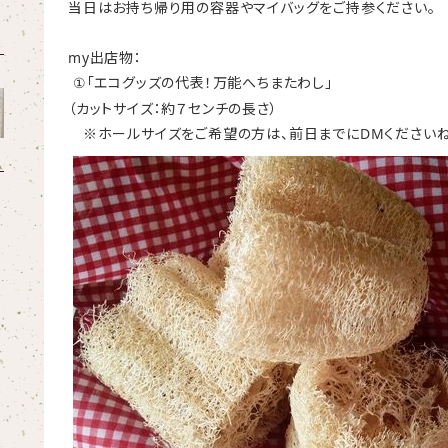
当日はお持ち帰り用の容器やマイバッグをご持参ください。
my
出店物：
「エコグッズの代表！万能へちまたわし」
①
（カットサイズ：約７センチの長さ）
DM
※ホールサイズをご希望の方は、前日までに
くださいね