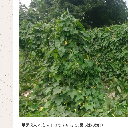
（地這えのへちま＋さつまいもで、葉っぱの海！）