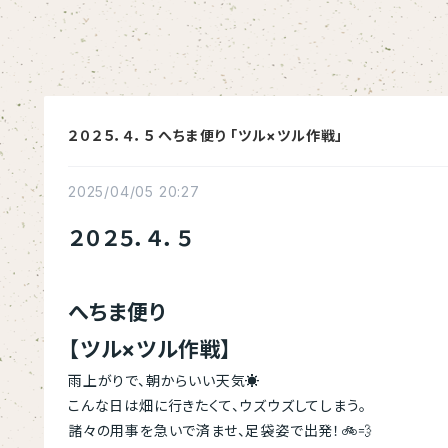
２０２５．４．５ へちま便り 「ツル×ツル作戦」
2025/04/05 20:27
２０２５．４．５
へちま便り
【ツル×ツル作戦】
雨上がりで、朝からいい天気☀
こんな日は畑に行きたくて、ウズウズしてしまう。
諸々の用事を急いで済ませ、足袋姿で出発！🚲💨