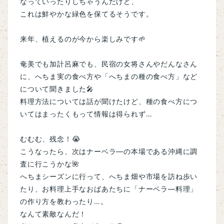
なっていったりしちゃうんだけど、
これは鮮やかな緑色を保てるそうです。
来年、植えるのが今から楽しみです🌱
奄美でも加計呂麻でも、民宿の女将さんやだんなさん
に、へちま実の食べ方や「へちまの種の食べ方」など
について聞きました🎤
料理方法については話が聞けたけど、種の食べ方につ
いてはまったくもって情報は得られず…
むむむ、残念！😭
こうなったら、次はナーベラ―の本場である沖縄に調
査に行こうかな🌺
へちまシーズンに行って、へちま畑や市場を訪ね歩い
たり、
お料理上手なおばあたちに「ナーベラ―料理」
の作り方を教わったり…。
なんて素敵なんだ！