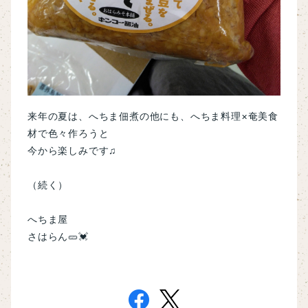
来年の夏は、へちま佃煮の他にも、へちま料理×奄美食
材で色々作ろうと
今から楽しみです♫
（続く）
へちま屋
さはらん🥒💓