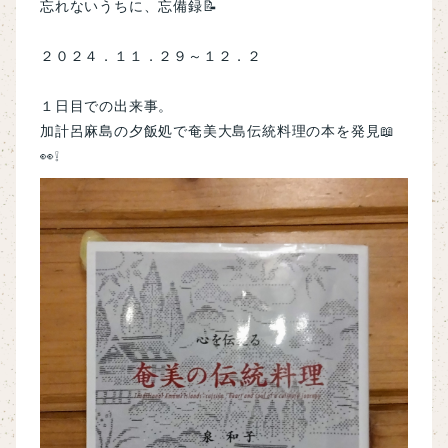
忘れないうちに、忘備録📝
２０２４．１１．２９～１２．２
１日目での出来事。
加計呂麻島の夕飯処で奄美大島伝統料理の本を発見📖
👀❕