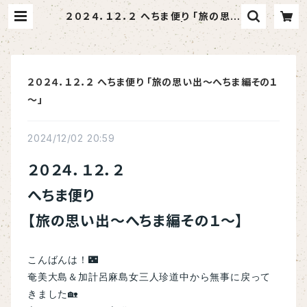
２０２４．１２．２ へちま便り 「旅の思い
出～へちま編その１～」 | へちま屋さ
はらん
２０２４．１２．２ へちま便り 「旅の思い出～へちま編その１
～」
2024/12/02 20:59
２０２４．１２．２
へちま便り
【旅の思い出～へちま編その１～】
こんばんは！🌃
奄美大島＆加計呂麻島女三人珍道中から無事に戻って
きました🏡