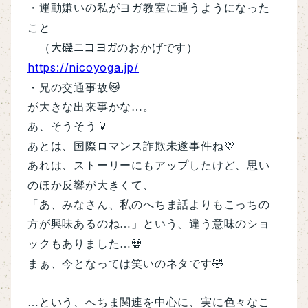
・運動嫌いの私がヨガ教室に通うようになった
こと
大磯ニコヨガ
（
のおかげです）
https://nicoyoga.jp/
・兄の交通事故
😿
が大きな出来事かな
…
。
あ、そうそう
💡
あとは、
国際ロマンス詐欺
未遂事件ね
💛
あれは、ストーリーにもアップしたけど、思い
のほか反響が大きくて、
「あ、みなさん、私のへちま話よりもこっちの
方が興味あるのね
…
」という、違う意味のショ
ックもありました
…
💀
まぁ、今となっては笑いのネタです
🤣
…
という、へちま関連を中心に、実に色々なこ