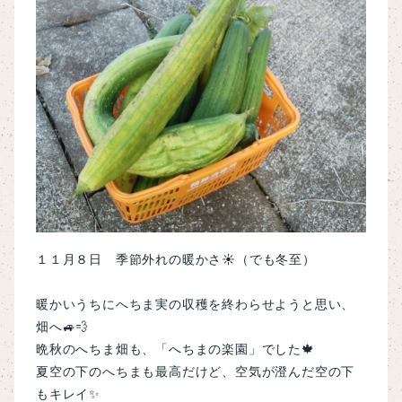
１１月８日 季節外れの暖かさ☀（でも冬至）
暖かいうちにへちま実の収穫を終わらせようと思い、
畑へ🚙💨
晩秋のへちま畑も、「へちまの楽園」でした🍁
夏空の下のへちまも最高だけど、空気が澄んだ空の下
もキレイ✨