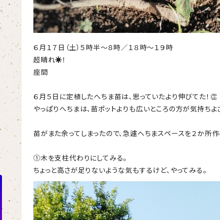
６月１７日（土）５時半～８時／１８時～１９時
超晴れ☀！
座間
６月５日に定植したへちま苗は、思っていたより伸びてた！👏
やっぱりへちまは、苗ポットよりも広いところの方が気持ちよ
苗がまた余ってしまったので、急遽へちまスペースを２か所作
①木を支柱代わりにしてみる。
ちょっと高さが足りないような気もするけど、やってみる。