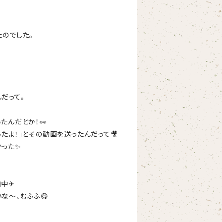
たのでした。
だって。
たんだとか！👀
たよ！」とその動画を送ったんだって🎥
かった✨
画中✈
な～、むふふ😋