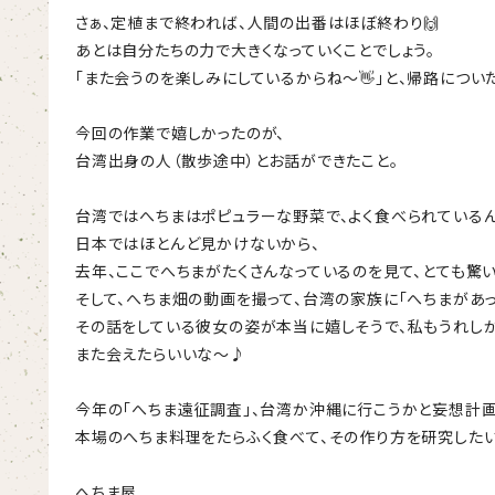
さぁ、定植まで終われば、人間の出番はほぼ終わり🙌
あとは自分たちの力で大きくなっていくことでしょう。
「また会うのを楽しみにしているからね～👋」と、帰路につい
今回の作業で嬉しかったのが、
台湾出身の人（散歩途中）とお話ができたこと。
台湾ではへちまはポピュラーな野菜で、よく食べられているん
日本ではほとんど見かけないから、
去年、ここでへちまがたくさんなっているのを見て、とても驚い
そして、へちま畑の動画を撮って、台湾の家族に「へちまがあっ
その話をしている彼女の姿が本当に嬉しそうで、私もうれし
また会えたらいいな～♪
今年の「へちま遠征調査」、台湾か沖縄に行こうかと妄想計
本場のへちま料理をたらふく食べて、その作り方を研究したい
へちま屋