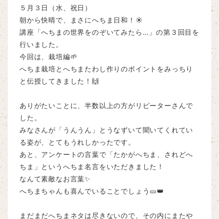
５月３日（水、祝日）
朝から快晴で、まさにへちま日和！☀
講座「へちまの世界をのぞいてみたら…」の第３回目を
行いました。
今回は、栽培編🌱
へちま栽培とへちまたわし作りのポイントをみっちり
と伝授してきました！🙌
ありがたいことに、半数以上の方がリピーターさんで
した。
みなさんが「うんうん」とうなずいて聞いてくれてい
る姿が、とてもうれしかったです。
あと、アンケートの言葉で「たかがへちま、されどへ
ちま」というへちま名言をいただきました！
なんて素敵なお言葉✨
へちまちゃんも喜んでいることでしょう🥒👑
まだまだへちまネタは尽きないので、その内にまたや