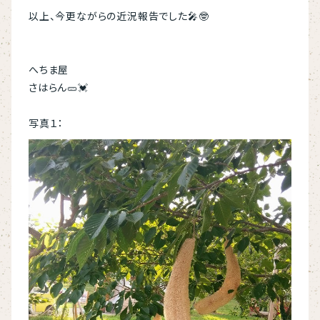
以上、今更ながらの近況報告でした🎤🤓
へちま屋
さはらん🥒💓
写真１：