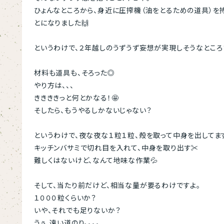
ひょんなところから、身近に圧搾機（油をとるための道具）を
とになりました🙌
というわけで、２年越しのうずうず妄想が実現しそうなところ
材料も道具も、そろった◎
やり方は、、、
ききききっと何とかなる！🤩
そしたら、もうやるしかないじゃない？
というわけで、夜な夜な１粒１粒、殻を取って中身を出してま
キッチンバサミで切れ目を入れて、中身を取り出す✂
難しくはないけど、なんて地味な作業💦
そして、当たり前だけど、相当な量が要るわけですよ。
１０００粒くらいか？
いや、それでも足りないか？
うぅ、遠い道のり。。。。