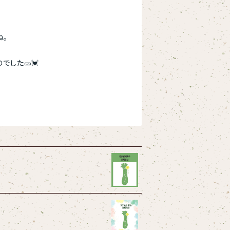
ね。
でした🥒💓