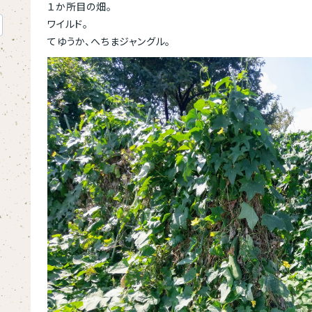
１か所目の畑。
ワイルド。
てゆうか、へちまジャングル。